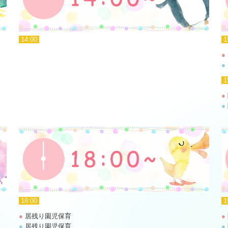
14:00
1
●
●
1
●
●
18:00
1
●
居残り園児保育
●
●
居残り園児保育
●