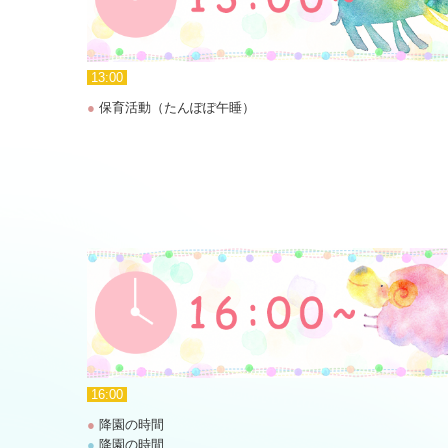
13:00
●
保育活動（たんぽぽ午睡）
16:00
●
降園の時間
●
降園の時間