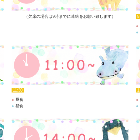
（欠席の場合は9時までに連絡をお願い致します）
9
●
●
11:30
1
●
昼食
●
●
昼食
●