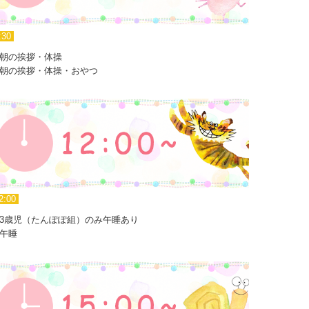
:30
朝の挨拶・体操
朝の挨拶・体操・おやつ
2:00
3歳児（たんぽぽ組）のみ午睡あり
午睡