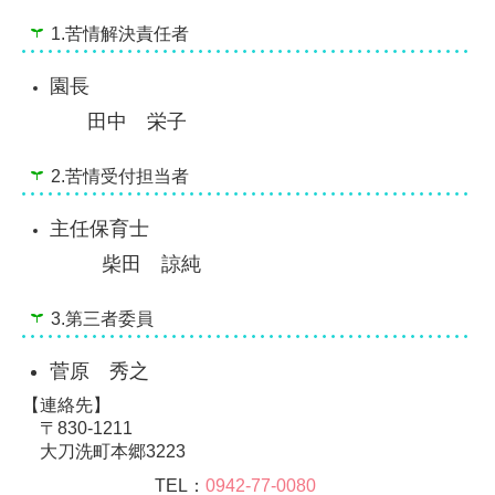
食育について
1.苦情解決責任者
入園のご案内
園長
田中 栄子
2.苦情受付担当者
主任保育士
柴田 諒純
3.第三者委員
菅原 秀之
【連絡先】
〒830-1211
大刀洗町本郷3223
TEL：
0942-
77-0080