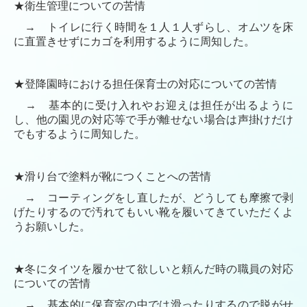
★衛生管理についての苦情
→ トイレに行く時間を１人１人ずらし、オムツを床
に直置きせずにカゴを利用するように周知した。
★登降
園時における担任保育士の対応についての苦情
→ 基本的に受け入れやお迎えは担任が出るように
し、他の園児の対応等で手が離せない場合は声掛けだけ
でもするように周知した。
★滑り台で塗料が靴につくことへの苦情
→ コーティングをし直したが、どうしても摩擦で剥
げたりするので汚れてもいい靴を履いてきていただくよ
うお願いした。
★冬にタイツを履かせて欲しいと頼んだ時の職員の対応
についての苦情
→ 基本的に保育室の中では滑ったりするので脱がせ