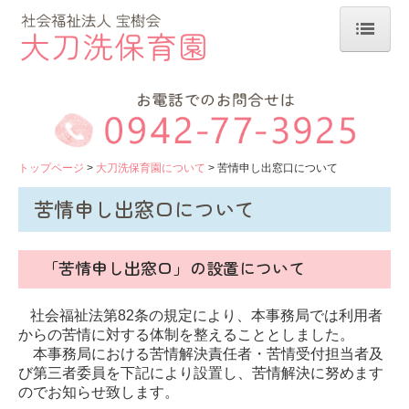
トップページ
大刀洗保育園について
保育園の心得
トップページ
大刀洗保育園について
苦情申し出窓口について
情報開示
苦情申し出窓口について
苦情申し出窓口について
「苦情申し出窓口」の設置について
1日の生活の流れ
社会福祉法第82条の規定により、本事務局では利用者
年間行事
からの苦情に対する体制を整えることとしました。
本事務局における苦情解決責任者・苦情受付担当者及
園の生活
び第三者委員を下記により設置し、苦情解決に努め
ます
のでお知らせ致します。